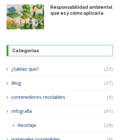
Responsabilidad ambiental
qué es y cómo aplicarla
Categorías
¿Sabías que?
(22)
Blog
(57)
contenedores reciclables
(5)
Infografía
(31)
Reciclaje
(29)
materiales sostenibles
(9)