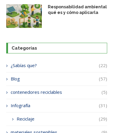
Responsabilidad ambiental
qué es y cómo aplicarla
Categorías
¿Sabías que?
(22)
Blog
(57)
contenedores reciclables
(5)
Infografía
(31)
Reciclaje
(29)
materiales sostenibles
(9)