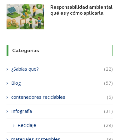
Responsabilidad ambiental
qué es y cómo aplicarla
Categorías
¿Sabías que?
(22)
Blog
(57)
contenedores reciclables
(5)
Infografía
(31)
Reciclaje
(29)
materiales sostenibles
(9)