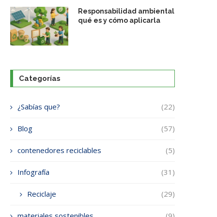
Responsabilidad ambiental
qué es y cómo aplicarla
Categorías
¿Sabías que?
(22)
Blog
(57)
contenedores reciclables
(5)
Infografía
(31)
Reciclaje
(29)
materiales sostenibles
(9)