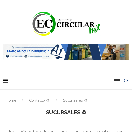
Home
Contacto ♻
Sucursales ♻
SUCURSALES ♻
En A1contenedores nos encanta recibir sus