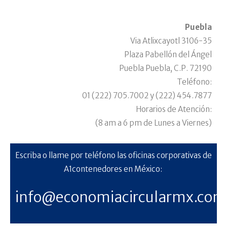
Puebla
Via Atlixcayotl 3106-35
Plaza Pabellón del Ángel
Puebla Puebla, C.P. 72190
Teléfono:
01 (222) 705.7002 y (222) 454.7877
Horarios de Atención:
(8 am a 6 pm de Lunes a Viernes)
Escriba o llame por teléfono las oficinas corporativas de
A1contenedores en México:
info@economiacircularmx.com